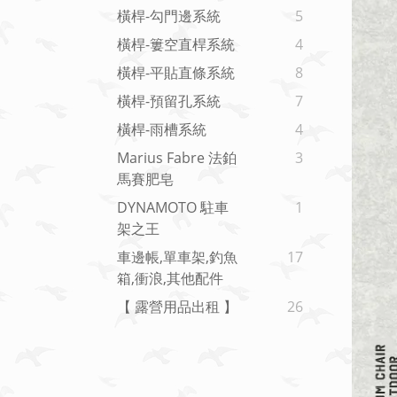
橫桿-勾門邊系統
5
橫桿-簍空直桿系統
4
橫桿-平貼直條系統
8
橫桿-預留孔系統
7
橫桿-雨槽系統
4
Marius Fabre 法鉑
3
馬賽肥皂
DYNAMOTO 駐車
1
架之王
車邊帳,單車架,釣魚
17
箱,衝浪,其他配件
【 露營用品出租 】
26