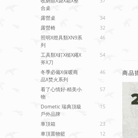
收納類x袋x箱x整
37
合桌
露營桌
34
露營椅
32
照明x燈具類xN9系
46
列
工具類x釘x槌x繩x
54
斧x刀
冬季必備x保暖商
46
商品
品x焚火系列
看了心情好-精美小
57
物
Dometic 瑞典頂級
15
戶外品牌
車頂箱
23
車頂置物籃
12