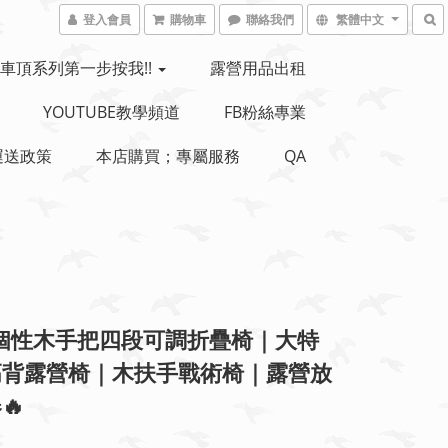
登入會員
購物車
聯絡我們
繁體中文
車頂系列第一步按我!!
露營用品出租
YOUTUBE教學頻道
FB粉絲專業
運送政策
本店購買；專屬服務
QA
 個性木手把四段可調折疊椅｜大特
高背露營椅｜木扶手戰術椅｜露營放
🔥