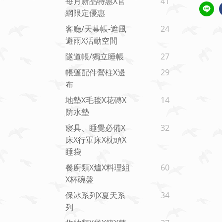
每月新品特惠x官
41
網限定優惠
客廳/天幕帳-遮風
24
避雨x活動空間
隧道帳/獨立睡帳
27
帳篷配件營柱X邊
29
布
地墊x毛毯x花磚x
14
防水墊
寢具、睡覺必備x
32
床x行軍床x枕頭x
睡袋
餐廚類x爐x料理組
60
X杯碗盤
保冰系列x夏天系
34
列