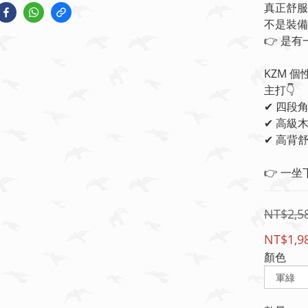
真正舒服
不是裝備
👉 是
KZM 
主打👇
✔ 四段
✔ 高級
✔ 高背
👉 一
NT$2,5
NT$1,9
顏色