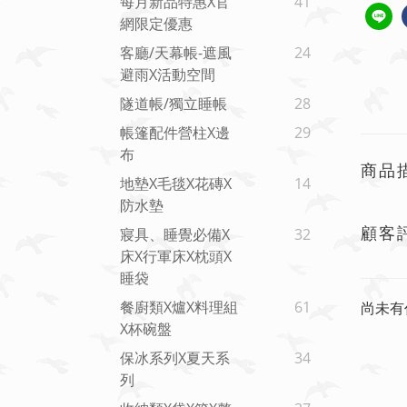
每月新品特惠x官
41
網限定優惠
客廳/天幕帳-遮風
24
避雨x活動空間
隧道帳/獨立睡帳
28
帳篷配件營柱X邊
29
布
商品
地墊x毛毯x花磚x
14
防水墊
顧客
寢具、睡覺必備x
32
床x行軍床x枕頭x
睡袋
餐廚類x爐x料理組
61
尚未有
X杯碗盤
保冰系列x夏天系
34
列