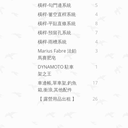
橫桿-勾門邊系統
5
橫桿-簍空直桿系統
4
橫桿-平貼直條系統
8
橫桿-預留孔系統
7
橫桿-雨槽系統
4
Marius Fabre 法鉑
3
馬賽肥皂
DYNAMOTO 駐車
1
架之王
車邊帳,單車架,釣魚
17
箱,衝浪,其他配件
【 露營用品出租 】
26