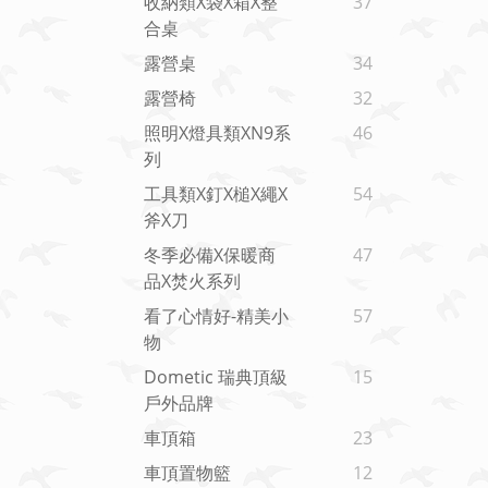
收納類x袋x箱x整
37
合桌
露營桌
34
露營椅
32
照明x燈具類xN9系
46
列
工具類x釘x槌x繩x
54
斧x刀
冬季必備x保暖商
47
品x焚火系列
看了心情好-精美小
57
物
Dometic 瑞典頂級
15
戶外品牌
車頂箱
23
車頂置物籃
12