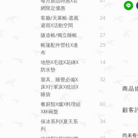
每月新品特惠x官
41
網限定優惠
客廳/天幕帳-遮風
24
避雨x活動空間
隧道帳/獨立睡帳
27
帳篷配件營柱X邊
29
布
地墊x毛毯x花磚x
14
防水墊
寢具、睡覺必備x
32
床x行軍床x枕頭x
商品
睡袋
餐廚類x爐x料理組
60
顧客
X杯碗盤
保冰系列x夏天系
34
列
尚未有