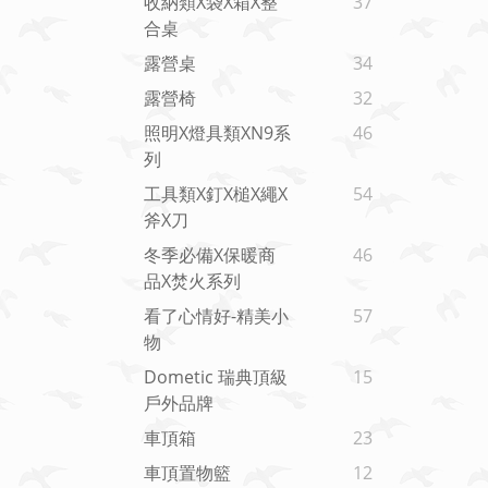
收納類x袋x箱x整
37
合桌
露營桌
34
露營椅
32
照明x燈具類xN9系
46
列
工具類x釘x槌x繩x
54
斧x刀
冬季必備x保暖商
46
品x焚火系列
看了心情好-精美小
57
物
Dometic 瑞典頂級
15
戶外品牌
車頂箱
23
車頂置物籃
12