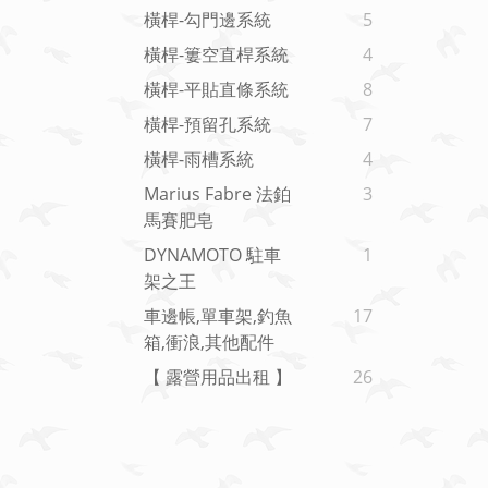
橫桿-勾門邊系統
5
橫桿-簍空直桿系統
4
橫桿-平貼直條系統
8
橫桿-預留孔系統
7
橫桿-雨槽系統
4
Marius Fabre 法鉑
3
馬賽肥皂
DYNAMOTO 駐車
1
架之王
車邊帳,單車架,釣魚
17
箱,衝浪,其他配件
【 露營用品出租 】
26