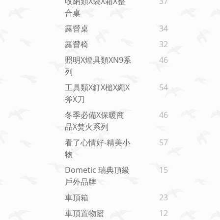
收納類x袋x箱x整
37
合桌
露營桌
34
露營椅
32
照明x燈具類xN9系
46
列
工具類x釘x槌x繩x
54
斧x刀
冬季必備x保暖商
46
品x焚火系列
看了心情好-精美小
57
物
Dometic 瑞典頂級
15
戶外品牌
車頂箱
23
車頂置物籃
12