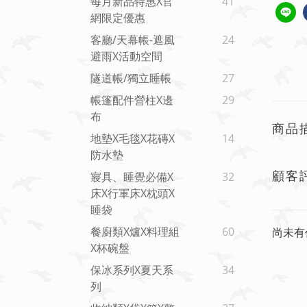
每月新品特惠x官
41
網限定優惠
客廳/天幕帳-遮風
24
避雨x活動空間
隧道帳/獨立睡帳
27
帳篷配件營柱X邊
29
布
商品
地墊x毛毯x花磚x
14
防水墊
顧客
寢具、睡覺必備x
32
床x行軍床x枕頭x
睡袋
餐廚類x爐x料理組
60
尚未有
X杯碗盤
保冰系列x夏天系
34
列