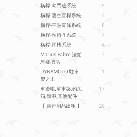
橫桿-勾門邊系統
5
橫桿-簍空直桿系統
4
橫桿-平貼直條系統
8
橫桿-預留孔系統
7
橫桿-雨槽系統
4
Marius Fabre 法鉑
3
馬賽肥皂
DYNAMOTO 駐車
1
架之王
車邊帳,單車架,釣魚
17
箱,衝浪,其他配件
【 露營用品出租 】
26