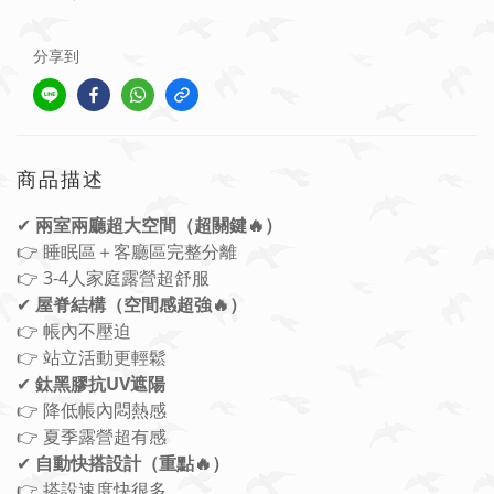
分享到
商品描述
✔
兩室兩廳超大空間（超關鍵🔥）
👉 睡眠區＋客廳區完整分離
👉 3-4人家庭露營超舒服
✔
屋脊結構（空間感超強🔥）
👉 帳內不壓迫
👉 站立活動更輕鬆
✔
鈦黑膠抗UV遮陽
👉 降低帳內悶熱感
👉 夏季露營超有感
✔
自動快搭設計（重點🔥）
👉 搭設速度快很多