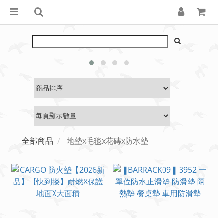
全部商品
地墊x毛毯x花磚x防水墊