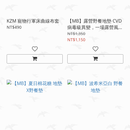
KZM 寵物行軍床曲線布套
【MB】露營野餐地墊 CVD
病毒級異變，一場露營風格
NT$490
的全面外洩，正式啟動感
NT$1,350
染。【官網限定優惠】
NT$1,150