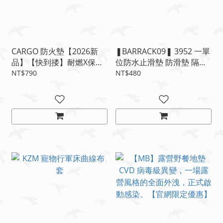
CARGO 防火墊【2026新
❚BARRACK09❚ 3952 一單
品】【快到搂】耐燃X保護
位防水止滑墊 防滑墊 隔熱
地面X大面積
墊 餐桌墊 車用防滑墊
NT$790
NT$480