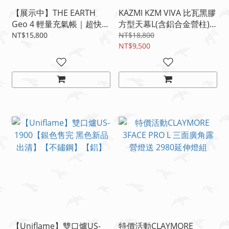
【展示中】THE EARTH
KAZMI KZM VIVA 比瓦黑膠
Geo 4 輕量充氣帳｜超快速
方型天幕L(含鋁合金營柱)
充氣帳篷｜輕量豪華露營帳
【全新品正品 原廠優惠】
NT$15,800
NT$18,800
｜高級車露神器🔥
【550*440】
NT$9,500
【Uniflame】雙口爐US-
特價活動CLAYMORE