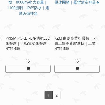
PRISM POKET-E多功能LED
KZM 曲線高背折疊椅｜人
露營燈｜行動電源露營燈｜
體工學高背露營椅｜工業風
8000mAh大容量｜1100流
休閒椅｜露營放空神器🔥
NT$1,680
NT$1,580
明｜IP65防水｜露營必備神
器
1
2