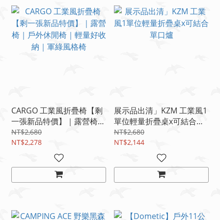
CARGO 工業風折疊椅【剩
展示品出清」KZM 工業風1
一張新品特價】｜露營椅｜
單位輕量折疊桌x可結合單
戶外休閒椅｜輕量好收納｜
口爐
NT$2,680
NT$2,680
軍綠風格椅
NT$2,278
NT$2,144