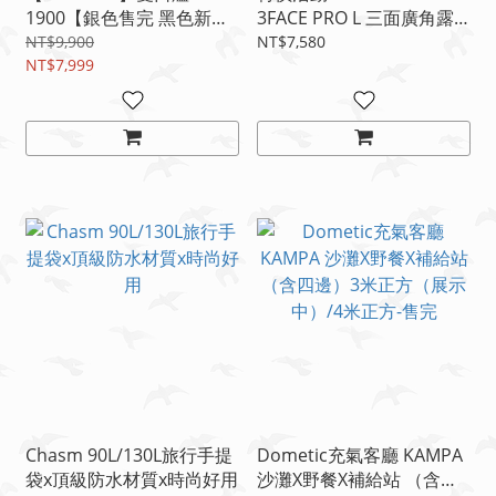
1900【銀色售完 黑色新品
3FACE PRO L 三面廣角露
出清】【不鏽鋼】【鋁】
營燈送 2980延伸燈組
NT$9,900
NT$7,580
NT$7,999
Chasm 90L/130L旅行手提
Dometic充氣客廳 KAMPA
袋x頂級防水材質x時尚好用
沙灘X野餐X補給站 （含四