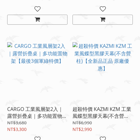
CARGO 工業風層架2入｜
超殺特價 KAZMI KZM 工業
露營折疊桌｜多功能置物架
風蝶型黑膠天幕(不含營柱)
【最後3個軍綠特價】
【全新品正品 原廠優惠】
NT$3,680
NT$6,990
NT$3,300
NT$2,990