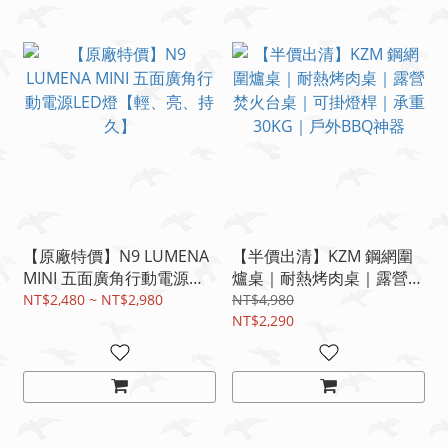
【原廠特價】N9 LUMENA
【半價出清】KZM 鋼網圍
MINI 五面廣角行動電源
爐桌｜耐熱烤肉桌｜露營焚
LED燈【輕、亮、持久】
火台桌｜可掛燈桿｜承重
NT$2,480 ~ NT$2,980
NT$4,980
30KG｜戶外BBQ神器
NT$2,290