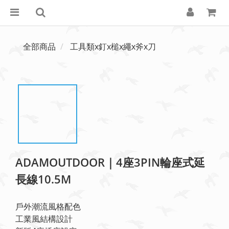
全部商品
工具類x釘x槌x繩x斧x刀
ADAMOUTDOOR｜4座3PIN輪座式延
長線10.5M
戶外潮流風格配色
工業風結構設計