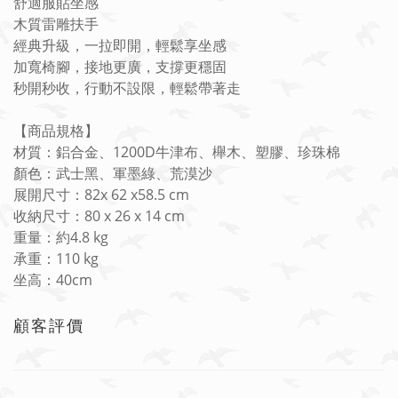
舒適服貼坐感
木質雷雕扶手
經典升級，一拉即開，輕鬆享坐感
加寬椅腳，接地更廣，支撐更穩固
秒開秒收，行動不設限，輕鬆帶著走
【商品規格】
材質：鋁合金、1200D牛津布、櫸木、塑膠、珍珠棉
顏色：武士黑、軍墨綠、荒漠沙
展開尺寸：82x 62 x58.5 cm
收納尺寸：80 x 26 x 14 cm
重量：約4.8 kg
承重：110 kg
坐高：40cm
顧客評價