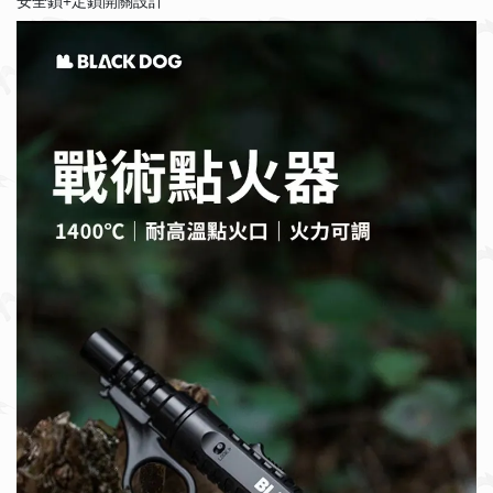
安全鎖+定鎖開關設計