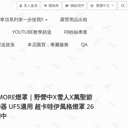
登入會員
購物車
聯絡我們
繁體中文
車頂系列第一步按我!!
露營用品出租
YOUTUBE教學頻道
FB粉絲專業
運送政策
本店購買；專屬服務
QA
YMORE燈罩｜野營中X雪人X萬聖節
器 UF5適用 超卡哇伊風格燈罩 26
銷中