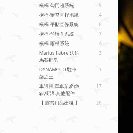
橫桿-勾門邊系統
5
橫桿-簍空直桿系統
4
橫桿-平貼直條系統
8
橫桿-預留孔系統
7
橫桿-雨槽系統
4
Marius Fabre 法鉑
3
馬賽肥皂
DYNAMOTO 駐車
1
架之王
車邊帳,單車架,釣魚
17
箱,衝浪,其他配件
【 露營用品出租 】
26