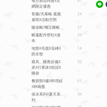
每月新品特惠x官
41
網限定優惠
客廳/天幕帳-遮風
24
避雨x活動空間
隧道帳/獨立睡帳
27
帳篷配件營柱X邊
29
布
地墊x毛毯x花磚x
14
防水墊
寢具、睡覺必備x
32
床x行軍床x枕頭x
睡袋
餐廚類x爐x料理組
61
X杯碗盤
保冰系列x夏天系
34
列