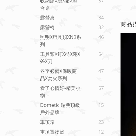
收納類x袋x箱x整
37
合桌
露營桌
34
商品
露營椅
32
照明x燈具類xN9系
46
列
工具類x釘x槌x繩x
54
斧x刀
冬季必備x保暖商
47
品x焚火系列
看了心情好-精美小
57
物
Dometic 瑞典頂級
15
戶外品牌
車頂箱
23
車頂置物籃
12