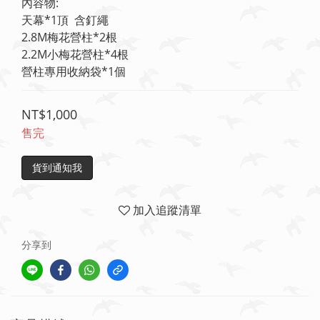
內容物:
天幕*1頂  含釘繩
2.8M梅花營柱*2根
2.2M小梅花營柱*4根
營柱專用收納袋*1個
NT$1,000
售完
貨到通知我
加入追蹤清單
分享到