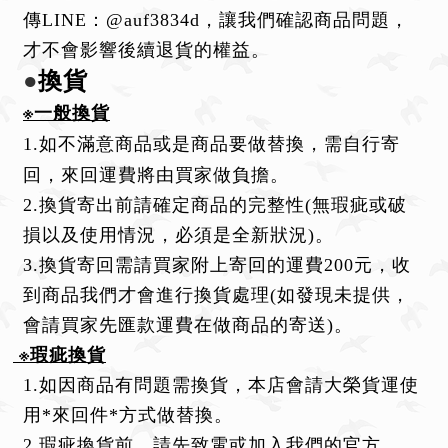
傳LINE：@auf3834d，讓我們確認商品問題，
才不會影響後續退貨的權益。
●
換貨
※一般換貨
1.如不滿意商品或是商品要做替換，需自行寄
回，
來回運費將由買家做負擔。
2.換貨寄出前請確定商品的完整性(無瑕疵或破
損以及使用情況，必須是全新狀況)
。
3.換貨寄回需請買家附上寄回的運費200元，收
到商品我們才會進行換貨處理(如發現未提供，
會請買家先匯款運費在做商品的寄送)。
※瑕疵換貨
1.如因商品有問題需換貨，本店會請大榮貨運使
用*來回件*方式做替換。
2.瑕疵換貨前，請先致電或加入我們的官方