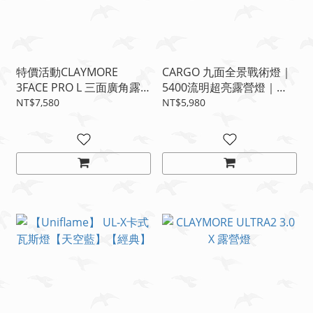
特價活動CLAYMORE
CARGO 九面全景戰術燈｜
3FACE PRO L 三面廣角露
5400流明超亮露營燈｜
營燈送 2980延伸燈組
360°全照明｜戶外工作燈
NT$7,580
NT$5,980
｜露營神器