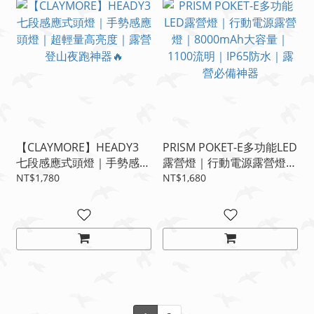
【CLAYMORE】HEADY3
PRISM POKET-E多功能LED
七段感應式頭燈｜手勢感應
露營燈｜行動電源露營燈｜
頭燈｜超輕量高亮度｜露營
8000mAh大容量｜1100流
NT$1,780
NT$1,680
登山夜跑神器🔥
明｜IP65防水｜露營必備神
器