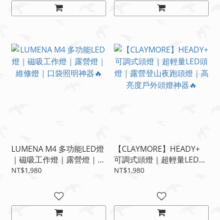
LUMENA M4 多功能LED燈
【CLAYMORE】HEADY+
｜磁吸工作燈｜露營燈｜維
可調式頭燈｜超輕量LED頭
修燈｜口袋照明神器🔥
燈｜露營登山夜跑頭燈｜高
NT$1,980
NT$1,980
亮度戶外頭燈神器🔥