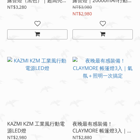
露營燈（黑色）｜超高亮度
露營燈｜20000mAh行動電
露營燈｜行動電源照明｜露
源｜IP67防水｜戶外燈王
NT$3,280
NT$3,980
營主燈神器🔥
NT$2,980
KAZMI KZM 工業風行動電
夜晚最有感裝備！
源LED燈
CLAYMORE 帳篷燈3入｜氣
氛＋照明一次搞定
NT$2,980
NT$2,880