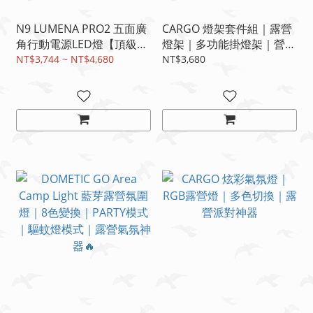
N9 LUMENA PRO2 五面廣
CARGO 燈架套件組｜露營
角行動電源LED燈【頂級行
燈架｜多功能掛燈架｜營地
動電源燈】【極新展示出
必備
NT$3,744 ~ NT$4,680
NT$3,680
清】