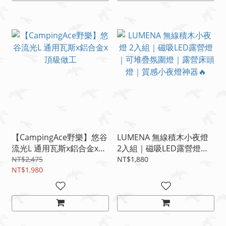
【CampingAce野樂】悠谷
LUMENA 無線積木小夜燈
流光L 通用瓦斯x鋁合金x頂
2入組｜磁吸LED露營燈｜
級做工
可堆疊氛圍燈｜露營床頭燈
NT$2,475
NT$1,880
NT$1,980
｜質感小夜燈神器🔥