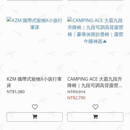
KZM 攜帶式寵物X小孩行軍
CAMPING ACE 大霸九段升
床
降椅｜九段可調高背露營椅
｜豪華休閒折疊椅｜露營午
NT$1,380
NT$3,314
睡神器🔥
NT$2,790