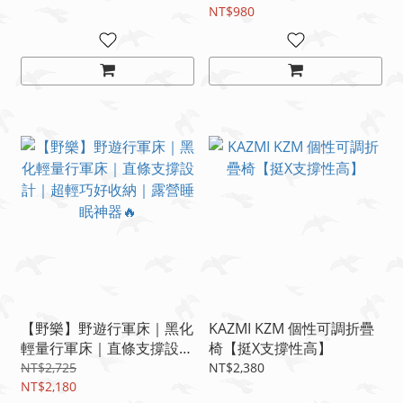
NT$980
【野樂】野遊行軍床｜黑化
KAZMI KZM 個性可調折疊
輕量行軍床｜直條支撐設計
椅【挺X支撐性高】
｜超輕巧好收納｜露營睡眠
NT$2,725
NT$2,380
神器🔥
NT$2,180