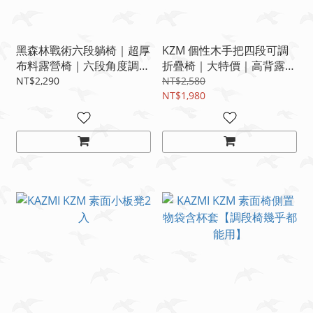
黑森林戰術六段躺椅｜超厚
KZM 個性木手把四段可調
布料露營椅｜六段角度調整
折疊椅｜大特價｜高背露營
｜短收納好攜帶｜戰術風露
椅｜木扶手戰術椅｜露營放
NT$2,290
NT$2,580
營神器🔥
空神器🔥
NT$1,980