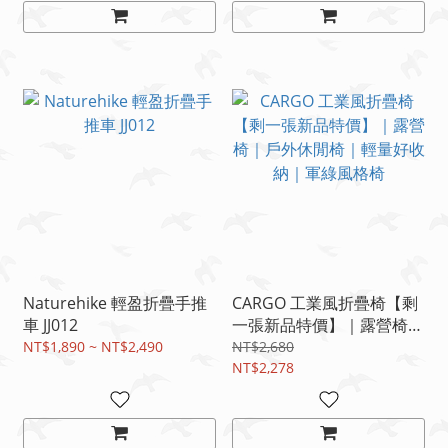
Naturehike 輕盈折疊手推
CARGO 工業風折疊椅【剩
車 JJ012
一張新品特價】｜露營椅｜
戶外休閒椅｜輕量好收納｜
NT$1,890 ~ NT$2,490
NT$2,680
軍綠風格椅
NT$2,278