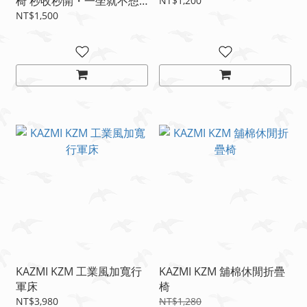
椅 秒收秒開・一坐就不想
NT$1,200
起來的神椅🔥
NT$1,500
KAZMI KZM 工業風加寬行
KAZMI KZM 舖棉休閒折疊
軍床
椅
NT$3,980
NT$1,280