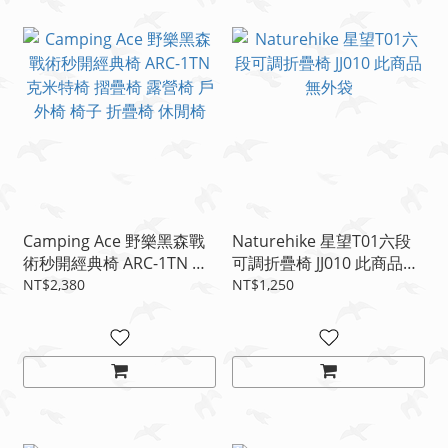
Camping Ace 野樂黑森戰
Naturehike 星望T01六段
術秒開經典椅 ARC-1TN 克
可調折疊椅 JJ010 此商品無
米特椅 摺疊椅 露營椅 戶外
外袋
NT$2,380
NT$1,250
椅 椅子 折疊椅 休閒椅