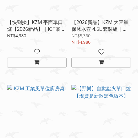
【快到搂】KZM 平面單口
【2026新品】KZM 大容量
爐【2026新品】｜IGT嵌入
保冰水壺 4.5L 套裝組｜超
式卡式爐｜液出模式高火力
長效保冷保溫｜露營水桶｜
NT$4,980
NT$5,360
｜露營桌整合爐｜戶外料理
團露飲水神器🔥
NT$4,980
神器