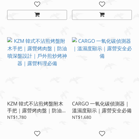
KZM 韓式不沾煎烤盤附木
CARGO 一氧化碳偵測器｜
手把｜露營烤肉盤｜防油噴
溫濕度顯示｜露營安全必備
深盤設計｜戶外煎炒烤神器
NT$1,780
NT$1,680
｜露營料理必備