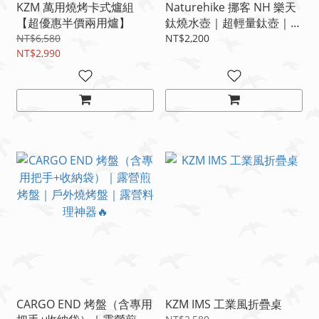
KZM 萬用燒烤卡式爐組
Naturehike 挪客 NH 樂天
【超優惠半價兩用爐】
鈦燒水壺｜超輕量鈦壺｜露
營煮水壺｜戶外咖啡手沖壺
NT$6,580
NT$2,200
NT$2,990
｜登山露營神器
CARGO END 烤盤（含專用
KZM IMS 工業風折疊桌