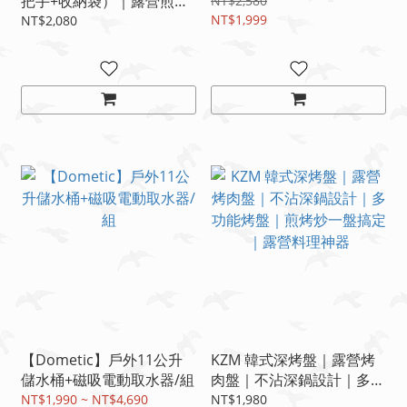
把手+收納袋）｜露營煎烤
NT$2,580
盤｜戶外燒烤盤｜露營料理
NT$1,999
NT$2,080
神器🔥
【Dometic】戶外11公升
KZM 韓式深烤盤｜露營烤
儲水桶+磁吸電動取水器/組
肉盤｜不沾深鍋設計｜多功
能烤盤｜煎烤炒一盤搞定｜
NT$1,990 ~ NT$4,690
NT$1,980