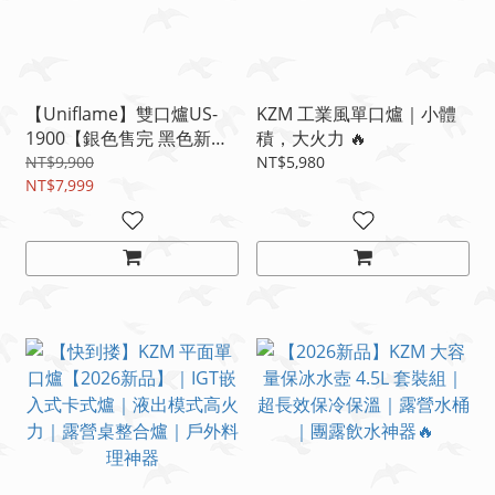
【Uniflame】雙口爐US-
KZM 工業風單口爐｜小體
1900【銀色售完 黑色新品
積，大火力 🔥
出清】【不鏽鋼】【鋁】
NT$9,900
NT$5,980
NT$7,999