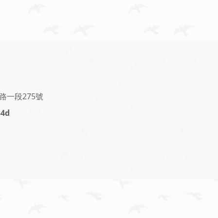
一段275號
34d