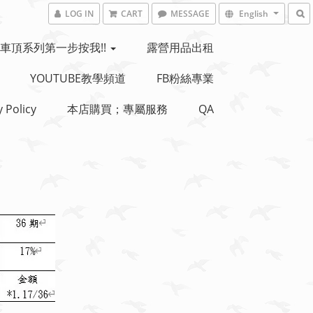
LOG IN
CART
MESSAGE
English
車頂系列第一步按我!!
露營用品出租
YOUTUBE教學頻道
FB粉絲專業
y Policy
本店購買；專屬服務
QA