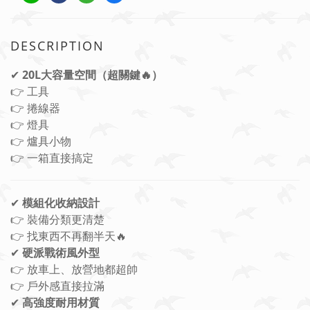
DESCRIPTION
✔
20L大容量空間（超關鍵🔥）
👉 工具
👉 捲線器
👉 燈具
👉 爐具小物
👉 一箱直接搞定
✔
模組化收納設計
👉 裝備分類更清楚
👉 找東西不再翻半天🔥
✔
硬派戰術風外型
👉 放車上、放營地都超帥
👉 戶外感直接拉滿
✔
高強度耐用材質