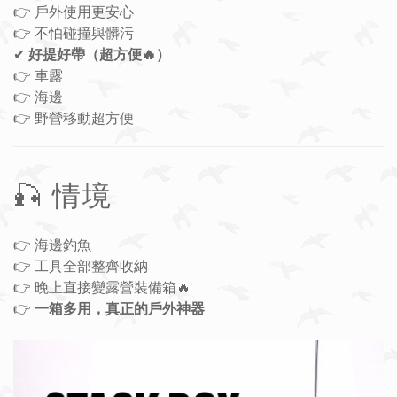
👉 戶外使用更安心
👉 不怕碰撞與髒污
✔
好提好帶（超方便🔥）
👉 車露
👉 海邊
👉 野營移動超方便
🎣 情境
👉 海邊釣魚
👉 工具全部整齊收納
👉 晚上直接變露營裝備箱🔥
👉
一箱多用，真正的戶外神器