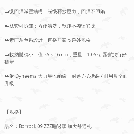
🛌慢回彈減壓結構：緩慢釋放壓力，回彈不凹陷
🛌枕套可拆卸：方便清洗，乾淨不殘留異味
🛌素面灰色系設計：百搭居家＆戶外風格
🛌收納體積小：僅 35 × 16 cm，重量：1.05kg 露營旅行好
攜帶
🛌附 Dyneema 大力馬收納袋：耐磨 / 抗撕裂 / 耐用度全面
升級
【規格】
品名：Barrack 09 ZZZ睡過頭 加大舒適枕