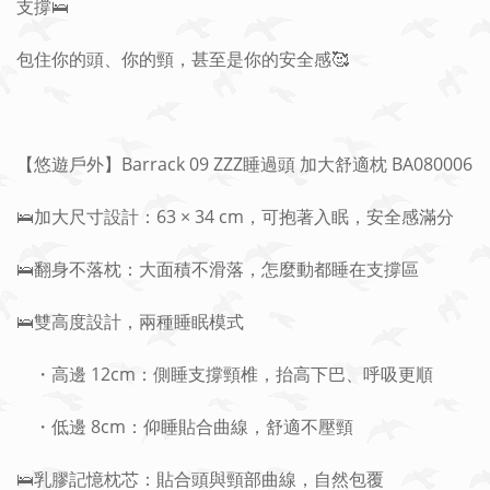
支撐🛌
包住你的頭、你的頸，甚至是你的安全感🥰
【悠遊戶外】Barrack 09 ZZZ睡過頭 加大舒適枕 BA080006
🛌加大尺寸設計：63 × 34 cm，可抱著入眠，安全感滿分
🛌翻身不落枕：大面積不滑落，怎麼動都睡在支撐區
🛌雙高度設計，兩種睡眠模式
・高邊 12cm：側睡支撐頸椎，抬高下巴、呼吸更順
・低邊 8cm：仰睡貼合曲線，舒適不壓頸
🛌乳膠記憶枕芯：貼合頭與頸部曲線，自然包覆