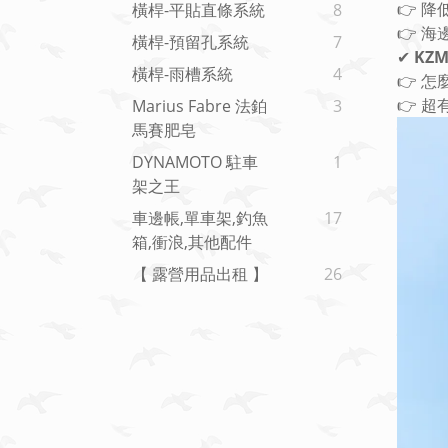
👉 
橫桿-平貼直條系統
8
👉 
橫桿-預留孔系統
7
✔
KZ
橫桿-雨槽系統
4
👉 怎
👉 
Marius Fabre 法鉑
3
馬賽肥皂
DYNAMOTO 駐車
1
架之王
車邊帳,單車架,釣魚
17
箱,衝浪,其他配件
【 露營用品出租 】
26