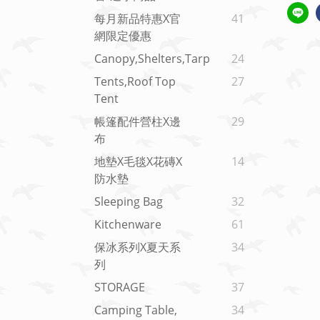
每月新品特惠x官
41
網限定優惠
Canopy,shelters,tarp
24
Tents,roof Top
27
Tent
帳篷配件營柱X邊
29
布
地墊x毛毯x花磚x
14
防水墊
Sleeping Bag
32
Kitchenware
61
保冰系列x夏天系
34
列
STORAGE
37
Camping Table,
34