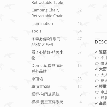
Retractable Table
Camping Chair,
32
Retractable Chair
Illumination
46
Tools
54
冬季必備x保暖商
47
DESC
品x焚火系列
✔
速搭
看了心情好-精美小
57
👉 
物
👉 
Dometic 瑞典頂級
15
✔
大面
戶外品牌
👉 
車頂箱
23
👉 夏
✔
輕量
車頂置物籃
12
👉 
橫桿-勾門邊系統
5
👉 
橫桿-簍空直桿系統
4
✔
高通