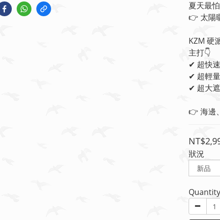
夏天最怕
👉 太
KZM 
主打👇
✔ 超快
✔ 超輕
✔ 超大
👉 海
NT$2,9
狀況
Quantit