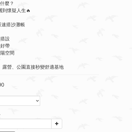
什麼？
陽曬到懷疑人生🔥
硬派速搭沙灘帳
速搭設
量好帶
遮陽空間
邊、露營、公園直接秒變舒適基地
90
y