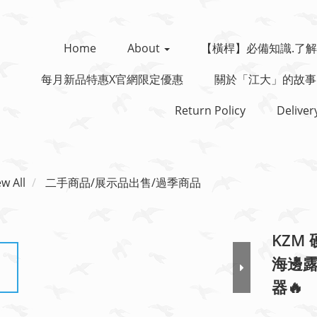
Home
About
【橫桿】必備知識.了解
每月新品特惠x官網限定優惠
關於「江大」的故事
Return Policy
Deliver
ew All
二手商品/展示品出售/過季商品
KZM
海邊
器🔥