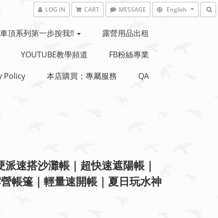
LOG IN
CART
MESSAGE
English
車頂系列第一步按我!!
露營用品出租
YOUTUBE教學頻道
FB粉絲專業
y Policy
本店購買；專屬服務
QA
 硬派速搭沙灘帳｜超快速遮陽帳｜
露營帳篷｜輕量速開帳｜夏日玩水神