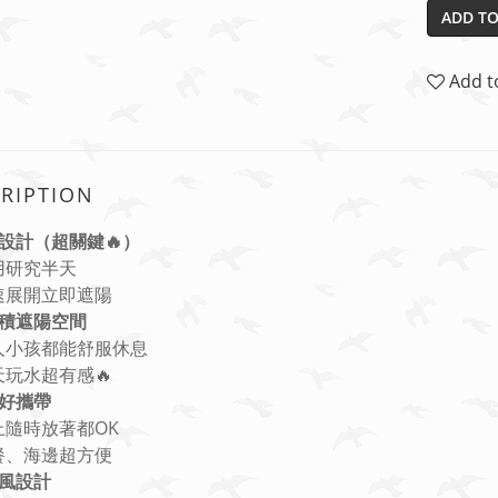
ADD TO
Add t
RIPTION
設計（超關鍵🔥）
不用研究半天
快速展開立即遮陽
積遮陽空間
大人小孩都能舒服休息
天玩水超有感🔥
好攜帶
車上隨時放著都OK
野餐、海邊超方便
風設計