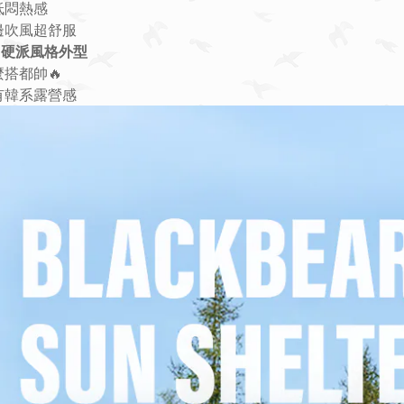
降低悶熱感
海邊吹風超舒服
M硬派風格外型
麼搭都帥🔥
超有韓系露營感