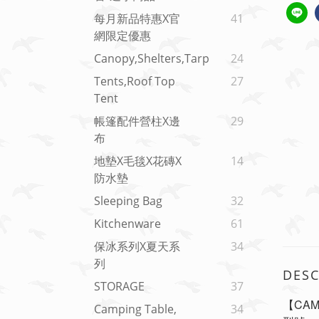
每月新品特惠x官
41
網限定優惠
Canopy,shelters,tarp
24
Tents,roof Top
27
Tent
帳篷配件營柱X邊
29
布
地墊x毛毯x花磚x
14
防水墊
Sleeping Bag
32
Kitchenware
61
保冰系列x夏天系
34
列
DESC
STORAGE
37
【CAM
Camping Table,
34