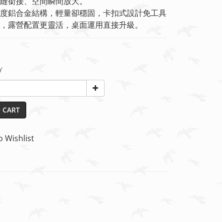
縫銜接、空間瞬間放大。
度鋁合金結構，輕量卻穩固，卡扣式設計免工具
，露營配置更靈活，桌面運用直接升級。
Y
 CART
o Wishlist