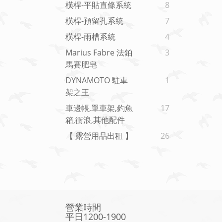
橫桿-平貼直條系統
8
橫桿-預留孔系統
7
橫桿-雨槽系統
4
Marius Fabre 法鉑
3
馬賽肥皂
DYNAMOTO 駐車
1
架之王
車邊帳,單車架,釣魚
17
箱,衝浪,其他配件
【 露營用品出租 】
26
營業時間
平日1200-1900