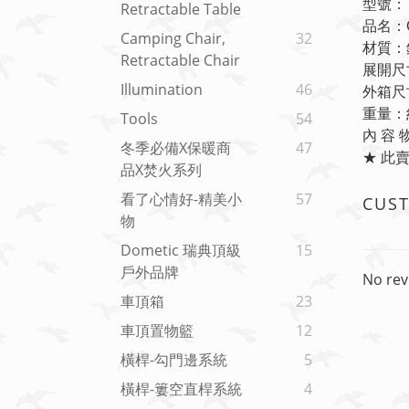
型號： 
Retractable Table
品名：C
Camping Chair,
32
材質：
Retractable Chair
展開尺寸
Illumination
46
外箱尺寸
重量：約
Tools
54
內 容 
冬季必備x保暖商
47
★ 此
品x焚火系列
看了心情好-精美小
57
CUS
物
Dometic 瑞典頂級
15
戶外品牌
No rev
車頂箱
23
車頂置物籃
12
橫桿-勾門邊系統
5
橫桿-簍空直桿系統
4