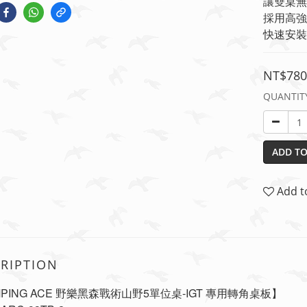
讓雙桌無
採用高強
快速安裝
NT$780
QUANTIT
ADD TO
Add t
RIPTION
PING ACE 野樂黑森戰術山野5單位桌-IGT 專用轉角桌板】