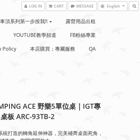
LOG IN
CART
MESSAGE
English
車頂系列第一步按我!!
露營用品出租
YOUTUBE教學頻道
FB粉絲專業
y Policy
本店購買；專屬服務
QA
AMPING ACE 野樂5單位桌｜IGT專
板 ARC-93TB-2
T系統打造的轉角延伸神器，完美補齊桌面死角，