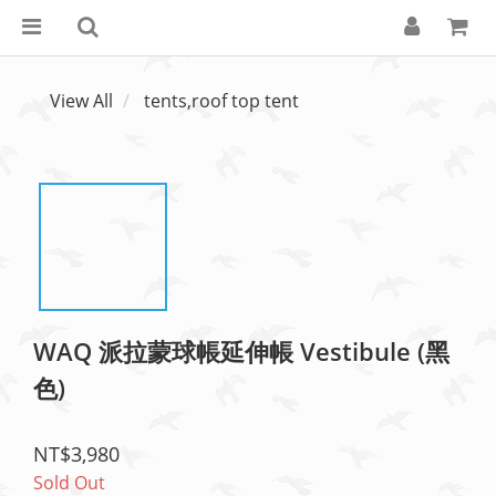
View All
tents,roof top tent
WAQ 派拉蒙球帳延伸帳 Vestibule (黑
色)
NT$3,980
Sold Out